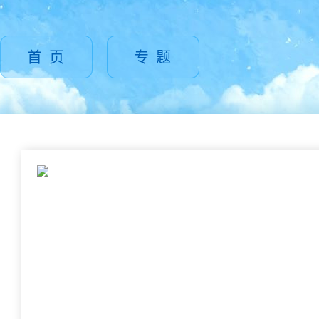
首 页
专 题