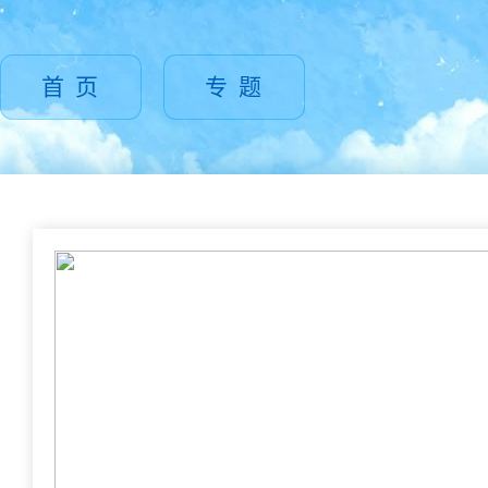
首 页
专 题