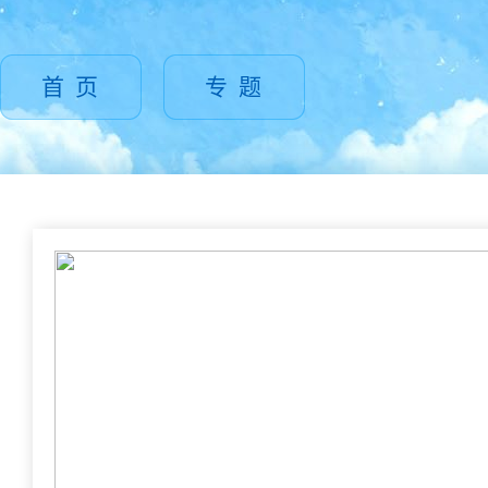
首 页
专 题