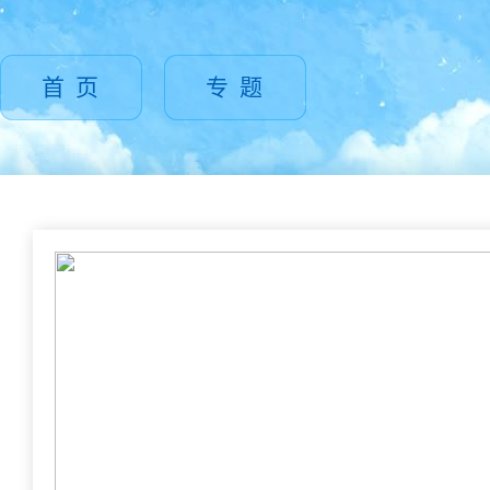
首 页
专 题