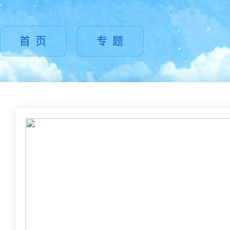
首 页
专 题