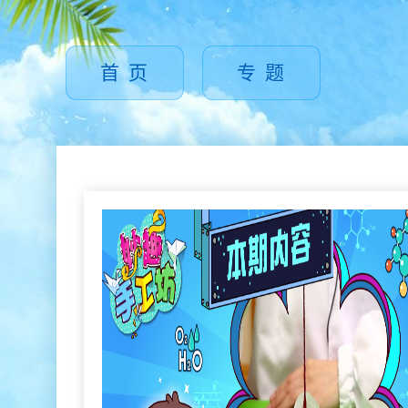
首 页
专 题