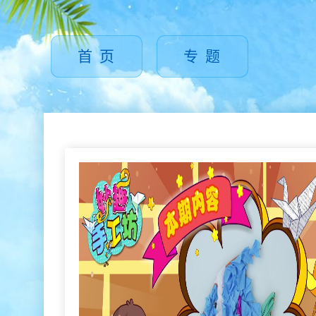
首 页
专 题